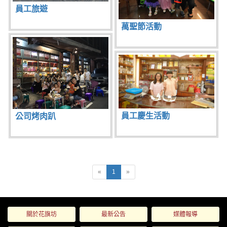
員工旅遊
萬聖節活動
員工慶生活動
公司烤肉趴
Previous
(current)
Next
«
1
»
關於花旗坊
最新公告
媒體報導