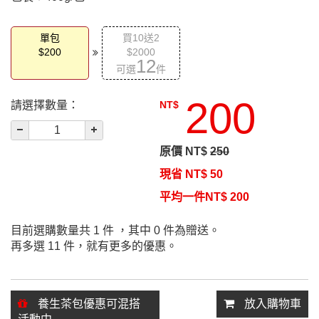
單包
買10送2
$200
$2000
12
可選
件
200
請選擇數量：
NT$
原價 NT$
250
現省 NT$
50
平均一件NT$
200
目前選購數量共
1
件 ，其中
0
件為贈送。
再多選 11 件，就有更多的優惠。
養生茶包優惠可混搭
放入購物車