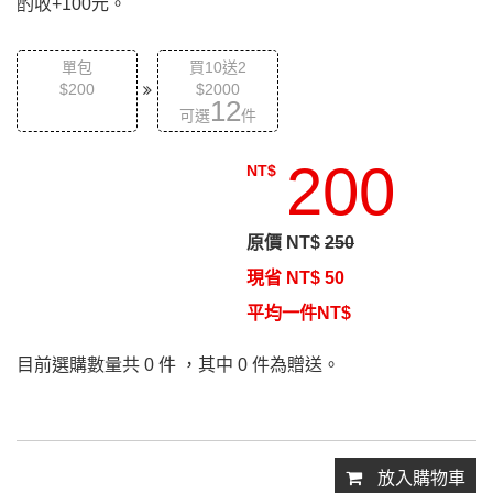
酌收+100元。
單包
買10送2
$200
$2000
12
可選
件
200
NT$
原價 NT$
250
現省 NT$
50
平均一件NT$
目前選購數量共
0
件 ，其中
0
件為贈送。
放入購物車