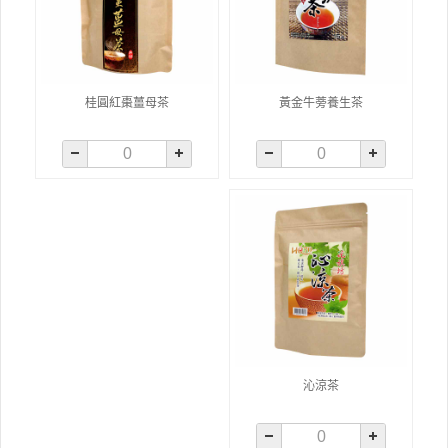
桂圓紅棗薑母茶
黃金牛蒡養生茶
沁涼茶